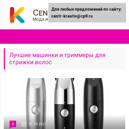
Для любых предложений по сайту:
Centr-kreativ.ru
centr-kreativ@cp9.ru
Мода и Стиль
Лучшие машинки и триммеры для
стрижки волос
0
01.09.2021