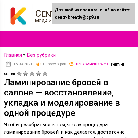
Для любых предложений по сайту:
Centr-kreativ.ru
centr-kreativ@cp9.ru
Мода и Стиль
Главная
»
Без рубрики
15.03.2021
1 просмотров
нет комментариев
Рейтинг
статьи
Ламинирование бровей в
салоне — восстановление,
укладка и моделирование в
одной процедуре
Чтобы разобраться в том, что за процедура
ламинирование бровей, и как делается, достаточно