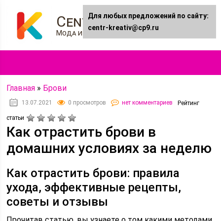
Для любых предложений по сайту:
Centr-kreativ.ru
centr-kreativ@cp9.ru
Мода и Стиль
Главная
»
Брови
13.07.2021
0 просмотров
нет комментариев
Рейтинг
статьи
Как отрастить брови в
домашних условиях за неделю
Как отрастить брови: правила
ухода, эффективные рецепты,
советы и отзывы
Прочитав статью, вы узнаете о том какими методами