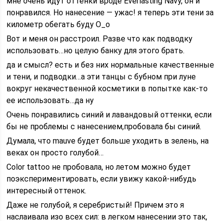
мне очень идут оттенки вроде Everlasting Navy, он и
понравился. Но нанесение — ужас! я теперь эти тени за
километр обегать буду O_o
Вот и меня он расстроил. Разве что как подводку
использовать…но целую банку для этого брать.
да и смысл? есть и без них нормальные качественные
и тени, и подводки…а эти танцы с бубном при луне
вокруг некачественной косметики в попытке как-то
ее использовать…да ну
Очень понравились синий и лавандовый оттенки, если
бы не проблемы с нанесением,пробовала бы синий.
Думала, что mauve будет больше уходить в зелень, на
веках он просто голубой…
Color tattoo не пробовала, но летом можно будет
поэкспериментировать, если увижу какой-нибудь
интересный оттенок.
Даже не голубой, я серебристый! Причем это я
наслаивала изо всех сил: в легком нанесении это так,