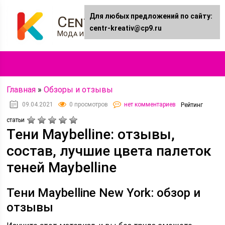
Для любых предложений по сайту:
Centr-kreativ.ru
centr-kreativ@cp9.ru
Мода и Стиль
Главная
»
Обзоры и отзывы
09.04.2021
0 просмотров
нет комментариев
Рейтинг
статьи
Тени Maybelline: отзывы,
состав, лучшие цвета палеток
теней Maybelline
Тени Maybelline New York: обзор и
отзывы