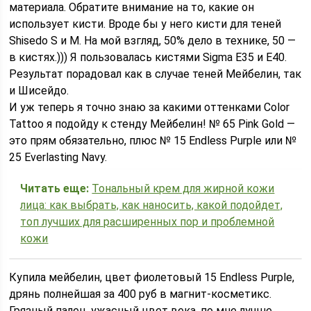
материала. Обратите внимание на то, какие он
использует кисти. Вроде бы у него кисти для теней
Shisedo S и M. На мой взгляд, 50% дело в технике, 50 —
в кистях.))) Я пользовалась кистями Sigma E35 и E40.
Результат порадовал как в случае теней Мейбелин, так
и Шисейдо.
И уж теперь я точно знаю за какими оттенками Color
Tattoo я подойду к стенду Мейбелин! № 65 Pink Gold —
это прям обязательно, плюс № 15 Endless Purple или №
25 Everlasting Navy.
Читать еще:
Тональный крем для жирной кожи
лица: как выбрать, как наносить, какой подойдет,
топ лучших для расширенных пор и проблемной
кожи
Купила мейбелин, цвет фиолетовый 15 Endless Purple,
дрянь полнейшая за 400 руб в магнит-косметикс.
Грязный палец, ужасный цвет века, по мне лучше