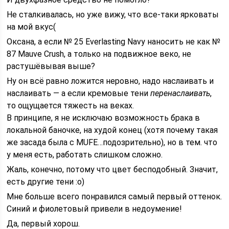
Не сталкивалась, но уже вижу, что все-таки ярковаты
на мой вкус(
Оксана, а если № 25 Everlasting Navy наносить не как №
87 Mauve Crush, а только на подвижное веко, не
растушёвывая выше?
Ну он всё равно ложится неровно, надо наслаивать и
наслаивать — а если кремовые тени
перенаслаивать
,
то ощущается тяжесть на веках.
В принципе, я не исключаю возможность брака в
локальной баночке, на худой конец (хотя почему такая
же засада была с MUFE…подозрительно), но в тем. что
у меня есть, работать слишком сложно.
Жаль, конечно, потому что цвет бесподобный. Значит,
есть другие тени :о)
Мне больше всего понравился самый первый оттенок.
Синий и фиолетовый привели в недоумение!
Да, первый хорош.