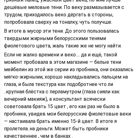
дешёвые меловые тени. По веку размазывается с
трудом, приходилось веко дёргать в стороны,
попробовала сверху на тоналку, чуть получше.
В итоге в мусор эти тени. До этого пользовалась
твердыми жирными белорусскими тенями
фиолетового цвета, жаль такие же не могу найти.
Если не жалко времени и веко…. да и ещё, такой
момент пробовала в этом магазине — белые тени
мейбелин из этой же серии из пробника, они оказались
мягко-жирными, хорошо накладывались пальцем на
глаза, и была текстура как подобротнее что ли
..крупная блёстка с перламутром (глаза сияли как
вечерний макияж), а консультант всячески
советовала брать 15 цвет , его как раз не было в
пробнике, увидев мои белорусские фиолетовые веки
— настаивала брать именно 15-й цвет. В итоге я
пролетела..на деньги. Может быть пробники
качественнее , чем в банках .