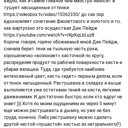
видно, как и самое главное чем маэстро наносит и
тушует насыщенные оттенки
https://videobox.tv/video/15362330/ до сих пор
вдохновляет сочетание фиолетового и золотого и то,
как виртуозно это осуществил Дик Пейдж
https://youtube.com/watch?v=IKpKqLbLuz8
Короче говоря, горячо обожаемый мной Дик Пейдж,
сначала берет тени на тыльную часть руки,
хорошенечко «возюкает» кисточкой по кругу,
распределяя продукт по рабочей поверхности кисти и
убирая излишки. Туда, где требуется наиболее
интенсивный цвет, кисть «идет» первым делом, если
оттенок насыщенный. Растушевка в складку и выше
выполняется уже остатками теней на кисти, легкими
движениями. И достаточно быстро, если кто вдруг не
знает.))) Хотя по моим ощущениям их через 5 минут
еще можно растушевать в дымку, но уже не без
труда, конечно. Либо растушевку можно сделать
другой чистой «пушистой» кистью из натурального(!)