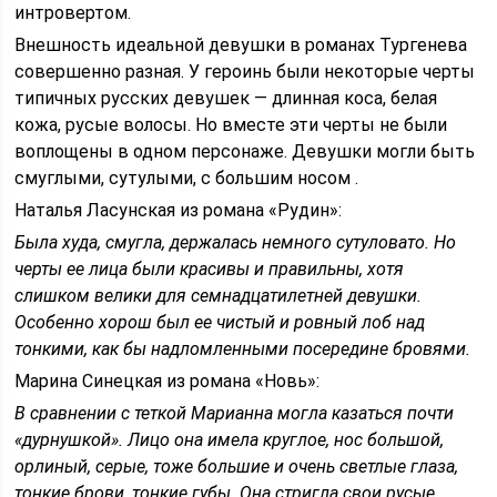
интровертом.
Внешность идеальной девушки в романах Тургенева
совершенно разная. У героинь были некоторые черты
типичных русских девушек — длинная коса, белая
кожа, русые волосы. Но вместе эти черты не были
воплощены в одном персонаже. Девушки могли быть
смуглыми, сутулыми, с большим носом .
Наталья Ласунская из романа «Рудин»:
Была худа, смугла, держалась немного сутуловато. Но
черты ее лица были красивы и правильны, хотя
слишком велики для семнадцатилетней девушки.
Особенно хорош был ее чистый и ровный лоб над
тонкими, как бы надломленными посередине бровями.
Марина Синецкая из романа «Новь»:
В сравнении с теткой Марианна могла казаться почти
«дурнушкой». Лицо она имела круглое, нос большой,
орлиный, серые, тоже большие и очень светлые глаза,
тонкие брови, тонкие губы. Она стригла свои русые