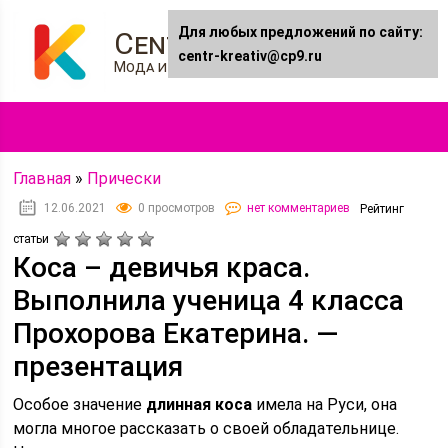
Для любых предложений по сайту:
Centr-kreativ.ru
centr-kreativ@cp9.ru
Мода и Стиль
Главная
»
Прически
12.06.2021
0 просмотров
нет комментариев
Рейтинг
статьи
Коса – девичья краса.
Выполнила ученица 4 класса
Прохорова Екатерина. —
презентация
Особое значение
длинная коса
имела на Руси, она
могла многое рассказать о своей обладательнице.