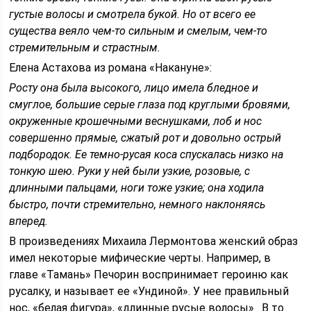
густые волосы и смотрела букой. Но от всего ее
существа веяло чем-то сильным и смелым, чем-то
стремительным и страстным.
Елена Астахова из романа «Накануне»:
Росту она была высокого, лицо имела бледное и
смуглое, большие серые глаза под круглыми бровями,
окруженные крошечными веснушками, лоб и нос
совершенно прямые, сжатый рот и довольно острый
подбородок. Ее темно-русая коса спускалась низко на
тонкую шею. Руки у ней были узкие, розовые, с
длинными пальцами, ноги тоже узкие; она ходила
быстро, почти стремительно, немного наклоняясь
вперед.
В произведениях Михаила Лермонтова женский образ
имел некоторые мифические черты. Например, в
главе «Тамань» Печорин воспринимает героиню как
русалку, и называет ее «Ундиной». У нее правильный
нос, «белая фигура», «длинные русые волосы» . В то