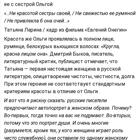
ее с сестрой Ольгой:
«…Ни красотой сестры своей, / Ни свежестью ее румяной
/ Не привлекла б она очей…»
Татьяна Ларина / кадр из фильма «Евгений Онегин»
Красота же Ольги проявлялась в полном лице,
румянце, белокурых вьющихся волосах:
«Кругла,
красна лицом она»
. Дмитрий Быков, писатель,
литературный критик, публицист отмечает, что
Татьяна — первая настоящая женщина в русской
литературе, олицетворение чистоты, честности, долга.
При этом героиня не соответствует стандартным
критериям красоты в отличие от Ольги .
И вот что я рискну сказать: русские писатели
предпочитают автопортрет в женском образе. Почему?
Во-первых, тогда точно на вас не подумают. Во-вторых,
потому что это портрет души. И очень многие
(разумеется, кроме тех, у кого женщина играет роль
чисто служебную), они оставили по одному женскому