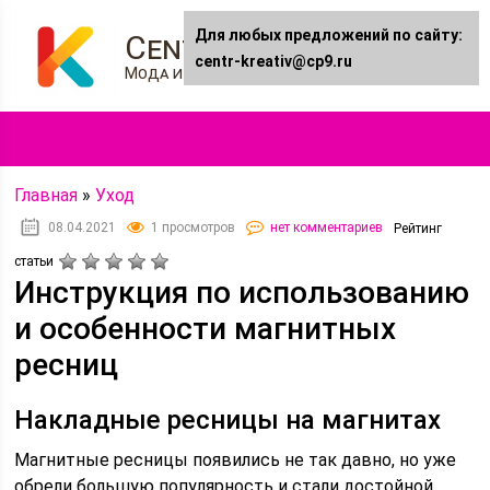
Для любых предложений по сайту:
Centr-kreativ.ru
centr-kreativ@cp9.ru
Мода и Стиль
Главная
»
Уход
08.04.2021
1 просмотров
нет комментариев
Рейтинг
статьи
Инструкция по использованию
и особенности магнитных
ресниц
Накладные ресницы на магнитах
Магнитные ресницы появились не так давно, но уже
обрели большую популярность и стали достойной