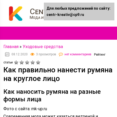
Для любых предложений по сайту:
Centr-kreativ.ru
centr-kreativ@cp9.ru
Мода и Стиль
Главная
»
Уходовые средства
08.12.2020
3 просмотров
нет комментариев
Рейтинг
статьи
Как правильно нанести румяна
на круглое лицо
Как наносить румяна на разные
формы лица
Фото с сайта: mk-up.ru
Современная мода может казаться ветреной и