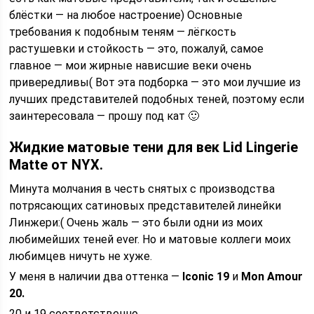
блёстки — на любое настроение) Основные
требования к подобным теням — лёгкость
растушевки и стойкость — это, пожалуй, самое
главное — мои жирные нависшие веки очень
привередливы( Вот эта подборка — это мои лучшие из
лучших представителей подобных теней, поэтому если
заинтересовала — прошу под кат 🙂
Жидкие матовые тени для век Lid Lingerie
Matte от NYX.
Минута молчания в честь снятых с производства
потрясающих сатиновых представителей линейки
Линжери:( Очень жаль — это были одни из моих
любимейших теней ever. Но и матовые коллеги моих
любимцев ничуть не хуже.
У меня в наличии два оттенка —
Iconic 19
и
Mon Amour
20.
20 и 19 соответственно