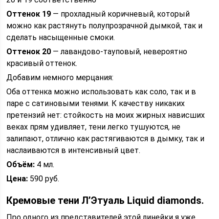
Оттенок 19
— прохладный коричневый, который
можно как растянуть полупрозрачной дымкой, так и
сделать насыщенные смоки.
Оттенок 20
— лавандово-тауповый, невероятно
красивый оттенок.
Добавим немного мерцания:
Оба оттенка можно использовать как соло, так и в
паре с сатиновыми тенями. К качеству никаких
претензий нет: стойкость на моих жирных нависших
веках прям удивляет, тени легко тушуются, не
залипают, отлично как растягиваются в дымку, так и
наслаиваются в интенсивный цвет.
Объём:
4 мл.
Цена:
590 руб.
Кремовые тени Л’Этуаль Liquid diamonds.
Про одного из представителей этой линейки я уже