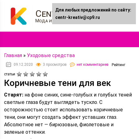
Для любых предложений по сайту:
Centr-kreativ.ru
centr-kreativ@cp9.ru
Мода и Стиль
Главная
»
Уходовые средства
09.12.2020
3 просмотров
нет комментариев
Рейтинг
статьи
Коричневые тени для век
Старят:
на фоне синих, сине-голубых и голубых теней
светлые глаза будут выглядеть тускло. С
осторожностью стоит использовать коричневые
тени, они могут создать эффект уставших глаз.
Абсолютное нет — бирюзовые, фиолетовые и
зеленые оттенки.