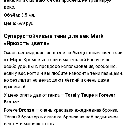
веке, но и смываются без проблем, не травмируя
веко.
Объём:
3,5 мл.
Цена:
699 руб.
Суперустойчивые тени для век Mark
«Яркость цвета»
Очень неожиданно, но в мои любимцы вписались тени
от Марк. Кремовые тени в маленькой баночке не
особо удобны в процессе использования, особенно,
если у вас ногти и вы любите наносить тени пальцами,
но результат на веках дают лёгкий и очень даже
красивый.
У меня опять два оттенка —
Totally Taupe
и
Forever
Bronze.
Forever
Bronze
— очень красивая ежедневная бронза.
Тёплый бронзер в складке, бронза на всё подвижное
веко — и макияж готов.